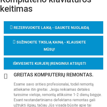
keitimas
REZERVUOKITE LAIKĄ - GAUKITE NUOLAIDĄ
SUŽINOKITE TIKSLIĄ KAINĄ - KLAUSKITE
MŪSŲ!
IŠKVIESKITE KURJERĮ ĮRENGINIUI ATSIŲSTI
GREITAS KOMPIUTERIŲ REMONTAS.
Esame savo srities profesionalai, todėl remontą
atliekame itin greitai. .Jeigu reikiamas detales
turėsime vietoje, remontą atliksime 1-2 dienų bėgyje.
Esant nestandartiniams defektams remontas gali
užtrukti ilgiau, tačiau Jūs visada būsite apie tai