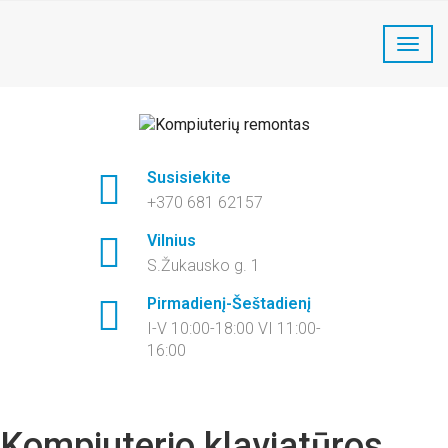
LaptopFix kompiuterių remontas:
+370 681 62157
Susisiekite
+370 681 62157
Vilnius
S.Žukausko g. 1
Pirmadienį-Šeštadienį
I-V 10:00-18:00 VI 11:00-
16:00
Kompiuterio klaviatūros