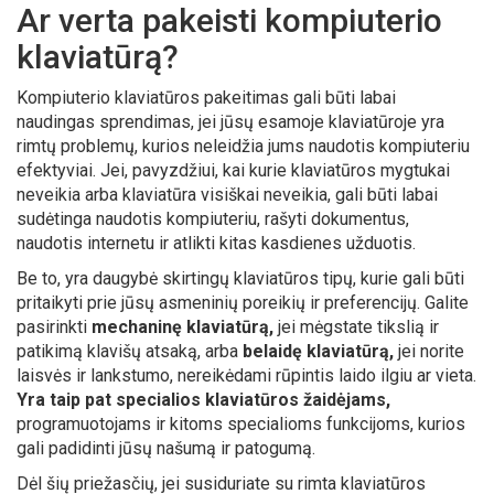
Ar verta pakeisti kompiuterio
klaviatūrą?
Kompiuterio klaviatūros pakeitimas gali būti labai
naudingas sprendimas, jei jūsų esamoje klaviatūroje yra
rimtų problemų, kurios neleidžia jums naudotis kompiuteriu
efektyviai. Jei, pavyzdžiui, kai kurie klaviatūros mygtukai
neveikia arba klaviatūra visiškai neveikia, gali būti labai
sudėtinga naudotis kompiuteriu, rašyti dokumentus,
naudotis internetu ir atlikti kitas kasdienes užduotis.
Be to, yra daugybė skirtingų klaviatūros tipų, kurie gali būti
pritaikyti prie jūsų asmeninių poreikių ir preferencijų. Galite
pasirinkti
mechaninę klaviatūrą,
jei mėgstate tikslią ir
patikimą klavišų atsaką, arba
belaidę klaviatūrą,
jei norite
laisvės ir lankstumo, nereikėdami rūpintis laido ilgiu ar vieta.
Yra taip pat specialios klaviatūros žaidėjams,
programuotojams ir kitoms specialioms funkcijoms, kurios
gali padidinti jūsų našumą ir patogumą.
Dėl šių priežasčių, jei susiduriate su rimta klaviatūros