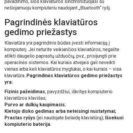
pavadinimo, šios klaviatūros sinchronizuojasi su
nešiojamuoju kompiuteriu naudojant „Bluetooth“ ryšį.
Pagrindinės klaviatūros
gedimo priežastys
Klaviatūra yra pagrindinis būdas įvesti informaciją į
kompiuterį. Jei neturite veikiančios klaviatūros, negalite
atlikti daugelio paprastų užduočių, pvz., prisijungti prie
operacinės sistemos. Kai kuriais atvejais gali neveikti
vienas arba keli klaviatūros mygtukai, o kai kuriais – visa
klaviatūra.
Pagrindinės klaviatūros gedimo priežastys
yra:
Fizinis pažeidimas
, pavyzdžiui, iškritęs kompiuterio
klaviatūros klavišas;
Purvo ar dulkių kaupimasis
;
Kietojo disko gedimas arba neteisingi nustatymai;
Prastas ryšys
(jei naudojate belaidę klaviatūrą);
Išsekusi
kompiuterio baterija.