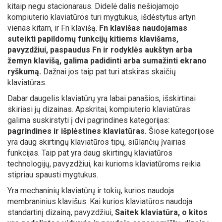
kitaip negu stacionaraus. Didelė dalis nešiojamojo
kompiuterio klaviatūros turi mygtukus, išdėstytus artyn
vienas kitam, ir Fn klavišą.
Fn klavišas naudojamas
suteikti papildomų funkcijų kitiems klavišams,
pavyzdžiui, paspaudus Fn ir rodyklės aukštyn arba
žemyn klavišą, galima padidinti arba sumažinti ekrano
ryškumą.
Dažnai jos taip pat turi atskiras skaičių
klaviatūras.
Dabar daugelis klaviatūrų yra labai panašios, išskirtinai
skiriasi jų dizainas. Apskritai, kompiuterio klaviatūras
galima suskirstyti į dvi pagrindines kategorijas:
pagrindines ir išplėstines klaviatūras.
Šiose kategorijose
yra daug skirtingų klaviatūros tipų, siūlančių įvairias
funkcijas. Taip pat yra daug skirtingų klaviatūros
technologijų, pavyzdžiui, kai kurioms klaviatūroms reikia
stipriau spausti mygtukus.
Yra mechaninių klaviatūrų ir tokių, kurios naudoja
membraninius klavišus. Kai kurios klaviatūros naudoja
standartinį dizainą, pavyzdžiui,
Saitek klaviatūra, o kitos