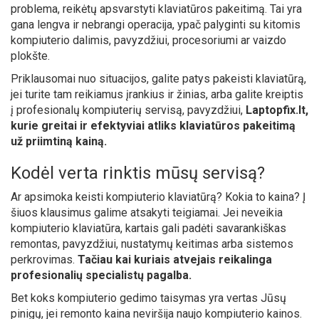
problema, reikėtų apsvarstyti klaviatūros pakeitimą. Tai yra
gana lengva ir nebrangi operacija, ypač palyginti su kitomis
kompiuterio dalimis, pavyzdžiui, procesoriumi ar vaizdo
plokšte.
Priklausomai nuo situacijos, galite patys pakeisti klaviatūrą,
jei turite tam reikiamus įrankius ir žinias, arba galite kreiptis
į profesionalų kompiuterių servisą, pavyzdžiui,
Laptopfix.lt,
kurie greitai ir efektyviai atliks klaviatūros pakeitimą
už priimtiną kainą.
Kodėl verta rinktis mūsų servisą?
Ar apsimoka keisti kompiuterio klaviatūrą? Kokia to kaina? Į
šiuos klausimus galime atsakyti teigiamai. Jei neveikia
kompiuterio klaviatūra, kartais gali padėti savarankiškas
remontas, pavyzdžiui, nustatymų keitimas arba sistemos
perkrovimas.
Tačiau kai kuriais atvejais reikalinga
profesionalių specialistų pagalba.
Bet koks kompiuterio gedimo taisymas yra vertas Jūsų
pinigų, jei remonto kaina neviršija naujo kompiuterio kainos.