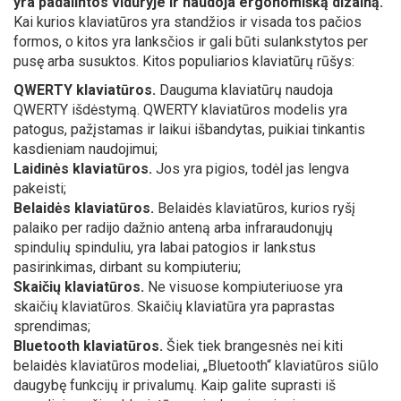
yra padalintos viduryje ir naudoja ergonomišką dizainą.
Kai kurios klaviatūros yra standžios ir visada tos pačios
formos, o kitos yra lanksčios ir gali būti sulankstytos per
pusę arba susuktos. Kitos populiarios klaviatūrų rūšys:
QWERTY klaviatūros.
Dauguma klaviatūrų naudoja
QWERTY išdėstymą. QWERTY klaviatūros modelis yra
patogus, pažįstamas ir laikui išbandytas, puikiai tinkantis
kasdieniam naudojimui;
Laidinės klaviatūros.
Jos yra pigios, todėl jas lengva
pakeisti;
Belaidės klaviatūros.
Belaidės klaviatūros, kurios ryšį
palaiko per radijo dažnio anteną arba infraraudonųjų
spindulių spinduliu, yra labai patogios ir lankstus
pasirinkimas, dirbant su kompiuteriu;
Skaičių klaviatūros.
Ne visuose kompiuteriuose yra
skaičių klaviatūros. Skaičių klaviatūra yra paprastas
sprendimas;
Bluetooth klaviatūros.
Šiek tiek brangesnės nei kiti
belaidės klaviatūros modeliai, „Bluetooth“ klaviatūros siūlo
daugybę funkcijų ir privalumų. Kaip galite suprasti iš