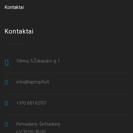
Kontaktai
Kontaktai
Vilnius, S.Žukausko g. 1
info@laptopfix.lt
+370 681 62157
Pirmadienį-Šeštadienį
I-V 10:00-18:00