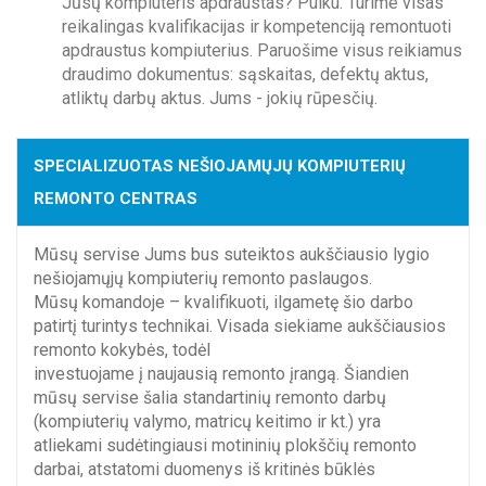
Jūsų kompiuteris apdraustas? Puiku. Turime visas
reikalingas kvalifikacijas ir kompetenciją remontuoti
apdraustus kompiuterius. Paruošime visus reikiamus
draudimo dokumentus: sąskaitas, defektų aktus,
atliktų darbų aktus. Jums - jokių rūpesčių.
SPECIALIZUOTAS NEŠIOJAMŲJŲ KOMPIUTERIŲ
REMONTO CENTRAS
Mūsų servise Jums bus suteiktos aukščiausio lygio
nešiojamųjų kompiuterių remonto paslaugos.
Mūsų komandoje – kvalifikuoti, ilgametę šio darbo
patirtį turintys technikai. Visada siekiame aukščiausios
remonto kokybės, todėl
investuojame į naujausią remonto įrangą. Šiandien
mūsų servise šalia standartinių remonto darbų
(kompiuterių valymo, matricų keitimo ir kt.) yra
atliekami sudėtingiausi motininių plokščių remonto
darbai, atstatomi duomenys iš kritinės būklės