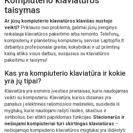
Kompiuterio klaviatūros
taisymas
Ar jūsų kompiuterio klaviatūros klavišas nustojo
veikti?
Priklauso nuo problema, galimai jūsų įrenginys
reikalauja klaviatūros pakeitimo arba remonto. Telefonų,
kompiuterių ir planšetinių kompiuterių servise Laptopfix.lt
dirbantys profesionalai greitai, kokybiškai ir už priimtiną
kainą atliks visus darbus, susijusius su klaviatūros
pakeitimu ir taisymu!
Kas yra kompiuterio klaviatūra ir kokie
yra jų tipai?
Klaviatūra yra esminis įvesties prietaisas, kuris naudojamas
veikti su kompiuteriu. Klaviatūra, kurios dizainas yra
panašus į elektrinės rašomosios mašinėlės, susideda iš
mygtukų, kurie naudojami rašyti raides, skaičius ir
simbolius, bei atlikti papildomas funkcijas.
Stacionarūs ir
nešiojami kompiuteriai turi skirtingas klaviatūras
–
nešiojamojo kompiuterio klaviatūros mygtukai yra išdėstyti