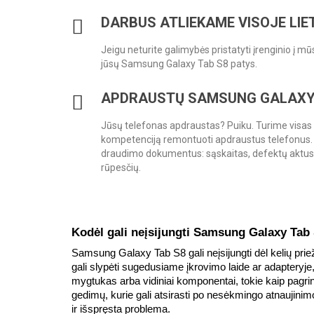
DARBUS ATLIEKAME VISOJE LI
Jeigu neturite galimybės pristatyti įrenginio į mū
jūsų Samsung Galaxy Tab S8 patys.
APDRAUSTŲ SAMSUNG GALAXY 
Jūsų telefonas apdraustas? Puiku. Turime visas re
kompetenciją remontuoti apdraustus telefonus.
draudimo dokumentus: sąskaitas, defektų aktus, 
rūpesčių.
Kodėl gali neįsijungti Samsung Galaxy Tab
Samsung Galaxy Tab S8 gali neįsijungti dėl kelių priež
gali slypėti sugedusiame įkrovimo laide ar adapteryje,
mygtukas arba vidiniai komponentai, tokie kaip pagrind
gedimų, kurie gali atsirasti po nesėkmingo atnaujinimo
ir išspręsta problema.