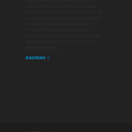
įvairių gamintojų technologijas ir yra
Telefonų
pasirengę atlikti visus remonto darbus:
Telefonų 
nuo įprasto įrenginių valymo iki sudėtingų
motininių plokščių remonto. Kompiuterių
Partneriai
remonte naudojame tik aukščiausios
Apie mus
kokybės detales, kurias kruopščiai
patikriname - visiems atliktiems remonto
Kontaktai
darbams suteikiame ne mažiau kaip 3
mėnesių garantiją.
DAUGIAU