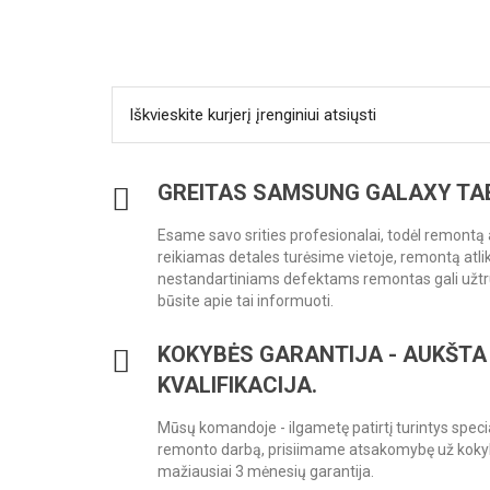
Iškvieskite kurjerį įrenginiui atsiųsti
GREITAS SAMSUNG GALAXY TA
Esame savo srities profesionalai, todėl remontą a
reikiamas detales turėsime vietoje, remontą atli
nestandartiniams defektams remontas gali užtruk
būsite apie tai informuoti.
KOKYBĖS GARANTIJA - AUKŠTA
KVALIFIKACIJA.
Mūsų komandoje - ilgametę patirtį turintys specia
remonto darbą, prisiimame atsakomybę už koky
mažiausiai 3 mėnesių garantija.