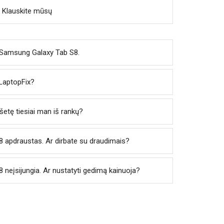
 Klauskite mūsų
– Samsung Galaxy Tab S8.
 LaptopFix?
anšetę tiesiai man iš rankų?
apdraustas. Ar dirbate su draudimais?
eįsijungia. Ar nustatyti gedimą kainuoja?