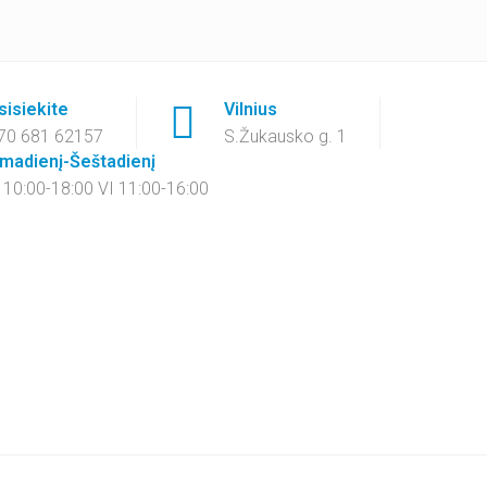
sisiekite
Vilnius
70 681 62157
S.Žukausko g. 1
rmadienį-Šeštadienį
V 10:00-18:00 VI 11:00-16:00