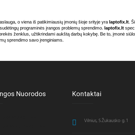
lauga, o viena iš patikimiausių įmonių šioje srityje yra 
laptofix.lt
. Š
ki sudėtingų programinės įrangos problemų sprendimo. 
laptofix.lt
 speci
prekės ženklus, užtikrindami aukštą darbų kokybę. Be to, įmonė siūlo 
blemų sprendimo savo įrenginiams.
ngos Nuorodos
Kontaktai
io ekrano keitimas
Vilnius, S.Žukausko g. 1
io kliaviatūros keitimas