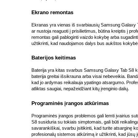
Ekrano remontas
Ekranas yra vienas iš svarbiausių Samsung Galaxy Tab
ar nustoja reaguoti į prisilietimus, būtina kreiptis į p
remontas gali pabloginti vaizdo kokybę arba sugadinti 
užtikrinti, kad naudojamos dalys bus aukštos kokybės,
Baterijos keitimas
Baterija yra kitas svarbus Samsung Galaxy Tab S8 kom
baterija greitai išsikrauna arba visai nebeveikia. Ban
kad jo ardymas reikalauja ypatingo atsargumo. Profesi
atliktas saugiai, nepažeidžiant kitų įrenginio dalių.
Programinės įrangos atkūrimas
Programinės įrangos problemos gali lemti įvairius sut
S8 susiduria su tokiais simptomais, gali būti reikali
savarankiškai, svarbu įsitikinti, kad turite atsarginę k
profesionalų sistemos atkūrimą ir užtikrinti, kad jūsų 