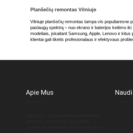
Planšečių remontas Vilniuje
Vilniuje planšečių remontas tampa vis populiaresne pas
paslaugų spektrą – nuo ekrano ir baterijos keitimo i
modeliais, įskaitant Samsung, Apple, Lenovo ir kitus 
klientai gali tikėtis profesionalaus ir efektyvaus pro
Apie Mus
Naudi
LaptopFix - Jūsų patikimas kompiuterių
Kompiuter
remonto centras. Mūsų komanda
Kompiuter
sudaryta iš specialistų, kurie puikiai išmano