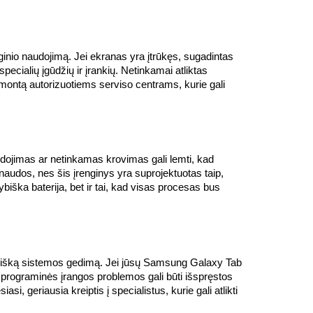
nio naudojimą. Jei ekranas yra įtrūkęs, sugadintas 
pecialių įgūdžių ir įrankių. Netinkamai atliktas 
emontą autorizuotiems serviso centrams, kurie gali 
dojimas ar netinkamas krovimas gali lemti, kad 
naudos, nes šis įrenginys yra suprojektuotas taip, 
iška baterija, bet ir tai, kad visas procesas bus 
 visišką sistemos gedimą. Jei jūsų Samsung Galaxy Tab 
 programinės įrangos problemos gali būti išspręstos 
, geriausia kreiptis į specialistus, kurie gali atlikti 