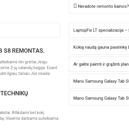
Neradote remonto kainos?
LaptopFix LT specializacija 
Kokią naudą gauna pasirinkę
B S8 REMONTAS.
tliekame itin greitai.Jeigu
Ar galite paimti ir grąžinti pl
ksime 2-jų valandų bėgyje. Esant
ti ilgiau, tačiau Jūs visada
Mano Samsung Galaxy Tab S8 
 TECHNIKŲ
Mano Samsung Galaxy Tab S8 n
listai. Atlikdami bet kokį
bę. Visiems darbams suteikiama