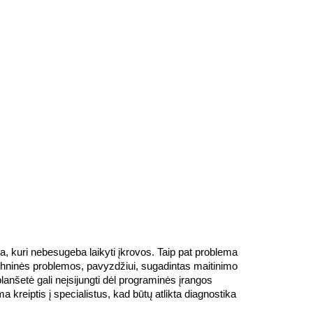
a, kuri nebesugeba laikyti įkrovos. Taip pat problema 
techninės problemos, pavyzdžiui, sugadintas maitinimo 
lanšetė gali neįsijungti dėl programinės įrangos 
kreiptis į specialistus, kad būtų atlikta diagnostika 