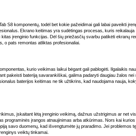
 S8 komponentų, todėl bet kokie pažeidimai gali labai paveikti įrengi
rofesionalus. Ekrano keitimas yra sudėtingas procesas, kuris reikalauja s
kitas įrenginio funkcijas. Dėl šių priežasčių svarbu patikėti ekranų r
 o pats remontas atliktas profesionaliai.
ponentas, kurio veikimas laikui bėgant gali pablogėti. Ilgalaikis nau
dant pakeisti bateriją savarankiškai, galima padaryti daugiau žalos nei 
onalus baterijos keitimas ne tik užtikrins, kad naudojama nauja, kokyb
rikimus, įskaitant lėtą įrenginio veikimą, dažnus užstrigimus ar net
ngas programinės įrangos atnaujinimas arba atkūrimas. Nors kai kurios
opiją savo duomenų, kad išvengtumėte jų praradimo. Jei problemos tęsiasi
įrenginys veiktų tinkamai.