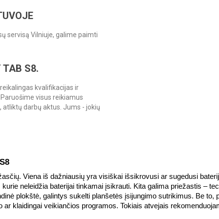
ETUVOJE
sų servisą Vilniuje, galime paimti
TAB S8.
ikalingas kvalifikacijas ir
 Paruošime visus reikiamus
atliktų darbų aktus. Jums - jokių
 S8
asčių. Viena iš dažniausių yra visiškai išsikrovusi ar sugedusi baterij
 kurie neleidžia baterijai tinkamai įsikrauti. Kita galima priežastis – 
inė plokštė, galintys sukelti planšetės įsijungimo sutrikimus. Be to, p
 ar klaidingai veikiančios programos. Tokiais atvejais rekomenduojama 