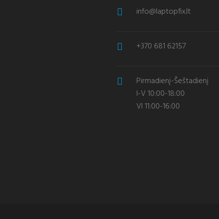
 remontas
info@laptopfix.lt
priedai ir aksesuarai
+370 681 62157
Pirmadienį-Šeštadienį
I-V 10:00-18:00
VI 11:00-16:00