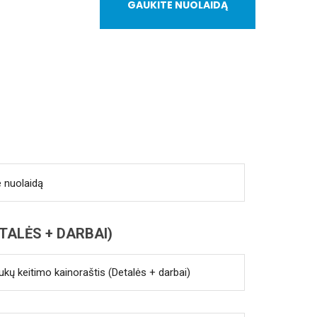
GAUKITE NUOLAIDĄ
e nuolaidą
TALĖS + DARBAI)
kų keitimo kainoraštis (Detalės + darbai)