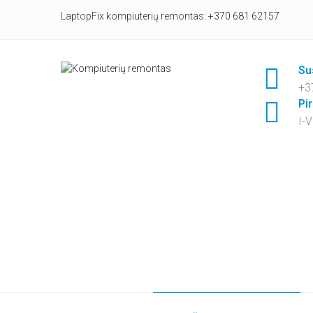
LaptopFix kompiuterių remontas:
+370 681 62157
Su
+3
Pi
I-