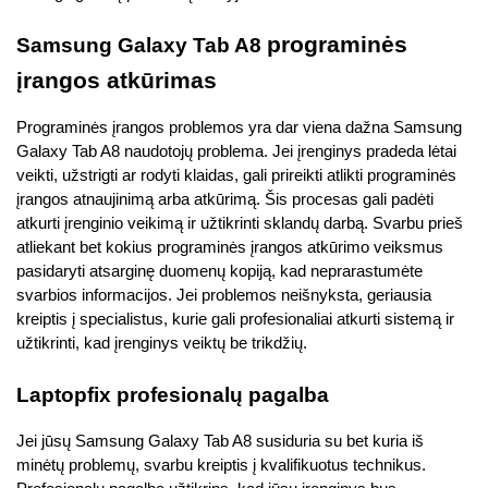
programinės 
Samsung Galaxy Tab A8 
įrangos atkūrimas
Programinės įrangos problemos yra dar viena dažna Samsung 
Galaxy Tab A8 naudotojų problema. Jei įrenginys pradeda lėtai 
veikti, užstrigti ar rodyti klaidas, gali prireikti atlikti programinės 
įrangos atnaujinimą arba atkūrimą. Šis procesas gali padėti 
atkurti įrenginio veikimą ir užtikrinti sklandų darbą. Svarbu prieš 
atliekant bet kokius programinės įrangos atkūrimo veiksmus 
pasidaryti atsarginę duomenų kopiją, kad neprarastumėte 
svarbios informacijos. Jei problemos neišnyksta, geriausia 
kreiptis į specialistus, kurie gali profesionaliai atkurti sistemą ir 
užtikrinti, kad įrenginys veiktų be trikdžių.
Laptopfix profesionalų pagalba
Jei jūsų Samsung Galaxy Tab A8 susiduria su bet kuria iš 
minėtų problemų, svarbu kreiptis į kvalifikuotus technikus. 