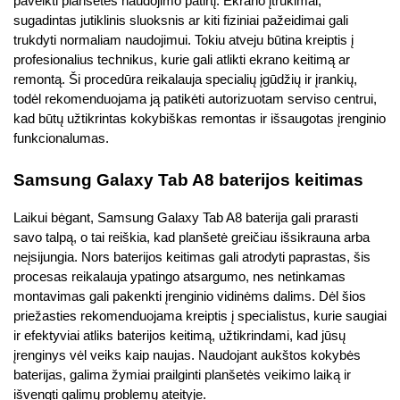
paveikti planšetės naudojimo patirtį. Ekrano įtrūkimai, 
sugadintas jutiklinis sluoksnis ar kiti fiziniai pažeidimai gali 
trukdyti normaliam naudojimui. Tokiu atveju būtina kreiptis į 
profesionalius technikus, kurie gali atlikti ekrano keitimą ar 
remontą. Ši procedūra reikalauja specialių įgūdžių ir įrankių, 
todėl rekomenduojama ją patikėti autorizuotam serviso centrui, 
kad būtų užtikrintas kokybiškas remontas ir išsaugotas įrenginio 
funkcionalumas.
Samsung Galaxy Tab A8 baterijos keitimas
Laikui bėgant, Samsung Galaxy Tab A8 baterija gali prarasti 
savo talpą, o tai reiškia, kad planšetė greičiau išsikrauna arba 
neįsijungia. Nors baterijos keitimas gali atrodyti paprastas, šis 
procesas reikalauja ypatingo atsargumo, nes netinkamas 
montavimas gali pakenkti įrenginio vidinėms dalims. Dėl šios 
priežasties rekomenduojama kreiptis į specialistus, kurie saugiai 
ir efektyviai atliks baterijos keitimą, užtikrindami, kad jūsų 
įrenginys vėl veiks kaip naujas. Naudojant aukštos kokybės 
baterijas, galima žymiai prailginti planšetės veikimo laiką ir 
išvengti galimų problemų ateityje.