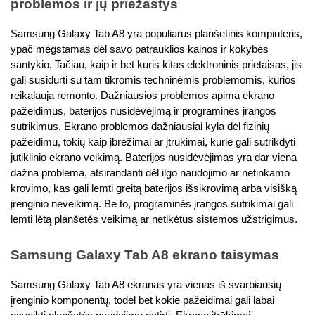
problemos ir jų priežastys
Samsung Galaxy Tab A8 yra populiarus planšetinis kompiuteris, 
ypač mėgstamas dėl savo patrauklios kainos ir kokybės 
santykio. Tačiau, kaip ir bet kuris kitas elektroninis prietaisas, jis 
gali susidurti su tam tikromis techninėmis problemomis, kurios 
reikalauja remonto. Dažniausios problemos apima ekrano 
pažeidimus, baterijos nusidėvėjimą ir programinės įrangos 
sutrikimus. Ekrano problemos dažniausiai kyla dėl fizinių 
pažeidimų, tokių kaip įbrėžimai ar įtrūkimai, kurie gali sutrikdyti 
jutiklinio ekrano veikimą. Baterijos nusidėvėjimas yra dar viena 
dažna problema, atsirandanti dėl ilgo naudojimo ar netinkamo 
krovimo, kas gali lemti greitą baterijos išsikrovimą arba visišką 
įrenginio neveikimą. Be to, programinės įrangos sutrikimai gali 
lemti lėtą planšetės veikimą ar netikėtus sistemos užstrigimus.
Samsung Galaxy Tab A8 ekrano taisymas
Samsung Galaxy Tab A8 ekranas yra vienas iš svarbiausių 
įrenginio komponentų, todėl bet kokie pažeidimai gali labai 