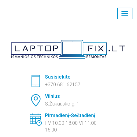
LaptopFix kompiuterių remontas:
+370 681 62157
Susisiekite
+370 681 62157
Vilnius
S.Žukausko g. 1
Pirmadienį-Šeštadienį
I-V 10:00-18:00 VI 11:00-
16:00