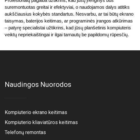
Profesionalų pagalba užtikrins, kad jūsų įrenginys bus 
suremontuotas greitai ir efektyviai, o naudojamos dalys atitiks 
aukščiausius kokybės standartus. Nesvarbu, ar tai būtų ekrano 
taisymas, baterijos keitimas, ar programinės įrangos atkūrimas 
– patyrę specialistai užtikrins, kad jūsų planšetinis kompiuteris 
veiktų nepriekaištingai ir ilgai tarnautų be papildomų rūpesčių.
Naudingos Nuorodos
Kompiuterio ekrano keitimas
Kompiuterio kliaviatūros keitimas
Telefonų remontas