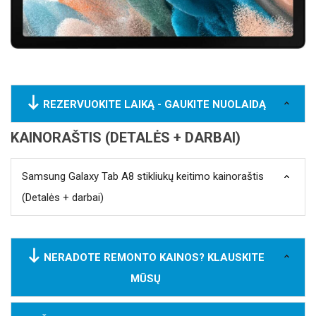
REZERVUOKITE LAIKĄ - GAUKITE NUOLAIDĄ
KAINORAŠTIS (DETALĖS + DARBAI)
Samsung Galaxy Tab A8 stikliukų keitimo kainoraštis
(Detalės + darbai)
NERADOTE REMONTO KAINOS? KLAUSKITE
MŪSŲ