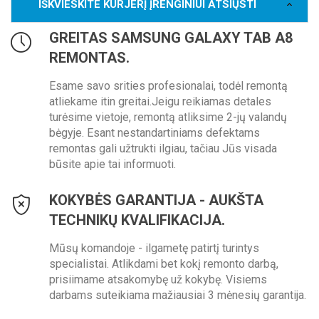
IŠKVIESKITE KURJERĮ ĮRENGINIUI ATSIŲSTI
GREITAS SAMSUNG GALAXY TAB A8
REMONTAS.
Esame savo srities profesionalai, todėl remontą
atliekame itin greitai.Jeigu reikiamas detales
turėsime vietoje, remontą atliksime 2-jų valandų
bėgyje. Esant nestandartiniams defektams
remontas gali užtrukti ilgiau, tačiau Jūs visada
būsite apie tai informuoti.
KOKYBĖS GARANTIJA - AUKŠTA
TECHNIKŲ KVALIFIKACIJA.
Mūsų komandoje - ilgametę patirtį turintys
specialistai. Atlikdami bet kokį remonto darbą,
prisiimame atsakomybę už kokybę. Visiems
darbams suteikiama mažiausiai 3 mėnesių garantija.