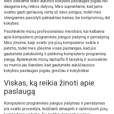
Mes siekiame teikti aukštos kokybės paslaugas pigiau nei
dauguma kitų rinkos dalyvių. Mes suprantame, kad jums
svarbu gauti geriausią vertę už savo pinigus, todėl mes
stengiamės pasiūlyti patrauklias kainas, be kompromisų dėl
kokybės.
Pasitikėkite mūsų profesionaliais meistrais, kai kalbama
apie kompiuterio programinės įrangos įrašymą ir perrašymą.
Mes žinome, kaip svarbi yra jūsų kompiuterio veikla ir
patirtis, todėl mes įdėsime visas pastangas, kad jūs
gautumėte patobulintą ir patikimą kompiuterio programinę
įrangą. Aplankykite mūsų laptopfix.lt taisyklą ir susisiekite
su mumis jau šiandien, kad gautumėte aukščiausios
kokybės paslaugas pigiau, greičiau ir kokybiškai.
Viskas, ką reikia žinoti apie
paslaugą
Kompiuterio programinės įrangos įrašymas ir perrašymas
yra svarbi procedūra, leidžianti atnaujinti ir optimizuoti jūsų