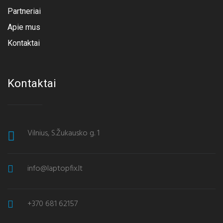
Partneriai
Apie mus
Kontaktai
Kontaktai
Vilnius, S.Žukausko g. 1
info@laptopfix.lt
+370 681 62157