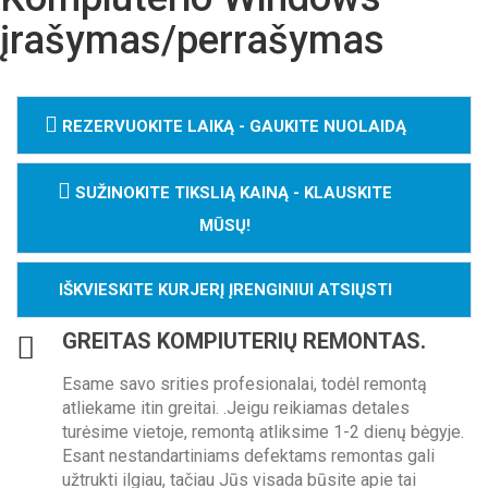
įrašymas/perrašymas
REZERVUOKITE LAIKĄ - GAUKITE NUOLAIDĄ
SUŽINOKITE TIKSLIĄ KAINĄ - KLAUSKITE
MŪSŲ!
IŠKVIESKITE KURJERĮ ĮRENGINIUI ATSIŲSTI
GREITAS KOMPIUTERIŲ REMONTAS.
Esame savo srities profesionalai, todėl remontą
atliekame itin greitai. .Jeigu reikiamas detales
turėsime vietoje, remontą atliksime 1-2 dienų bėgyje.
Esant nestandartiniams defektams remontas gali
užtrukti ilgiau, tačiau Jūs visada būsite apie tai