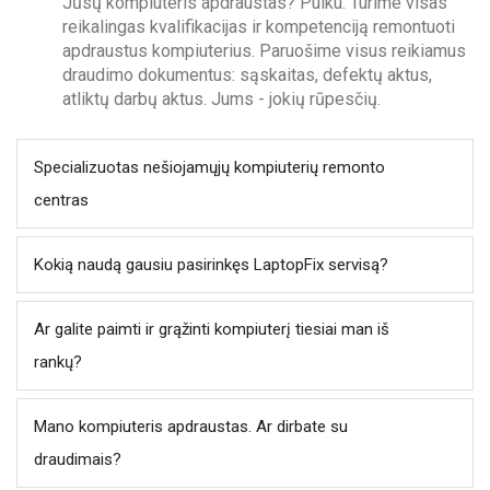
Jūsų kompiuteris apdraustas? Puiku. Turime visas
reikalingas kvalifikacijas ir kompetenciją remontuoti
apdraustus kompiuterius. Paruošime visus reikiamus
draudimo dokumentus: sąskaitas, defektų aktus,
atliktų darbų aktus. Jums - jokių rūpesčių.
Specializuotas nešiojamųjų kompiuterių remonto
centras
Kokią naudą gausiu pasirinkęs LaptopFix servisą?
Ar galite paimti ir grąžinti kompiuterį tiesiai man iš
rankų?
Mano kompiuteris apdraustas. Ar dirbate su
draudimais?