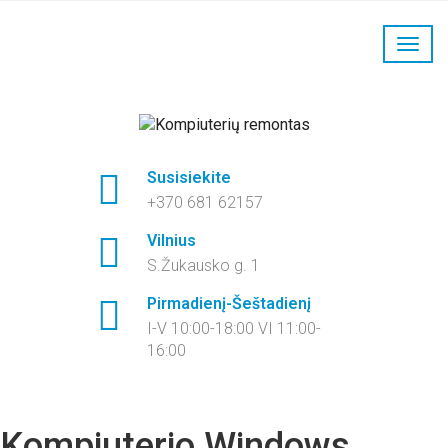
LaptopFix kompiuterių remontas:
+370 681 62157
Susisiekite
+370 681 62157
Vilnius
S.Žukausko g. 1
Pirmadienį-Šeštadienį
I-V 10:00-18:00 VI 11:00-
16:00
Kompiuterio Windows