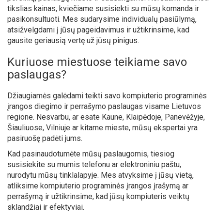
tikslias kainas, kviečiame susisiekti su mūsų komanda ir
pasikonsultuoti. Mes sudarysime individualų pasiūlymą,
atsižvelgdami į jūsų pageidavimus ir užtikrinsime, kad
gausite geriausią vertę už jūsų pinigus.
Kuriuose miestuose teikiame savo
paslaugas?
Džiaugiamės galėdami teikti savo kompiuterio programinės
įrangos diegimo ir perrašymo paslaugas visame Lietuvos
regione. Nesvarbu, ar esate Kaune, Klaipėdoje, Panevėžyje,
Šiauliuose, Vilniuje ar kitame mieste, mūsų ekspertai yra
pasiruošę padėti jums.
Kad pasinaudotumėte mūsų paslaugomis, tiesiog
susisiekite su mumis telefonu ar elektroniniu paštu,
nurodytu mūsų tinklalapyje. Mes atvyksime į jūsų vietą,
atliksime kompiuterio programinės įrangos įrašymą ar
perrašymą ir užtikrinsime, kad jūsų kompiuteris veiktų
sklandžiai ir efektyviai.