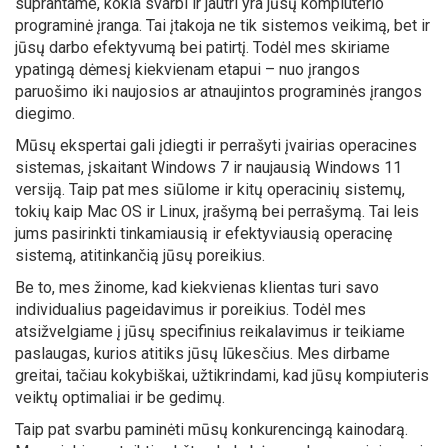
suprantame, kokia svarbi ir jautri yra jūsų kompiuterio
programinė įranga. Tai įtakoja ne tik sistemos veikimą, bet ir
jūsų darbo efektyvumą bei patirtį. Todėl mes skiriame
ypatingą dėmesį kiekvienam etapui – nuo įrangos
paruošimo iki naujosios ar atnaujintos programinės įrangos
diegimo.
Mūsų ekspertai gali įdiegti ir perrašyti įvairias operacines
sistemas, įskaitant Windows 7 ir naujausią Windows 11
versiją. Taip pat mes siūlome ir kitų operacinių sistemų,
tokių kaip Mac OS ir Linux, įrašymą bei perrašymą. Tai leis
jums pasirinkti tinkamiausią ir efektyviausią operacinę
sistemą, atitinkančią jūsų poreikius.
Be to, mes žinome, kad kiekvienas klientas turi savo
individualius pageidavimus ir poreikius. Todėl mes
atsižvelgiame į jūsų specifinius reikalavimus ir teikiame
paslaugas, kurios atitiks jūsų lūkesčius. Mes dirbame
greitai, tačiau kokybiškai, užtikrindami, kad jūsų kompiuteris
veiktų optimaliai ir be gedimų.
Taip pat svarbu paminėti mūsų konkurencingą kainodarą.