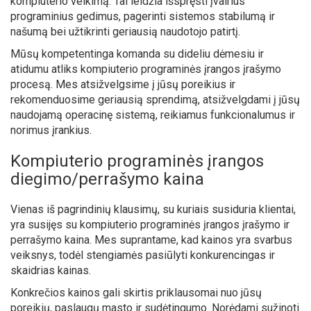
kompiuterio veikimą. Tai leidžia išspręsti įvairius
programinius gedimus, pagerinti sistemos stabilumą ir
našumą bei užtikrinti geriausią naudotojo patirtį.
Mūsų kompetentinga komanda su dideliu dėmesiu ir
atidumu atliks kompiuterio programinės įrangos įrašymo
procesą. Mes atsižvelgsime į jūsų poreikius ir
rekomenduosime geriausią sprendimą, atsižvelgdami į jūsų
naudojamą operacinę sistemą, reikiamus funkcionalumus ir
norimus įrankius.
Kompiuterio programinės įrangos
diegimo/perrašymo kaina
Vienas iš pagrindinių klausimų, su kuriais susiduria klientai,
yra susijęs su kompiuterio programinės įrangos įrašymo ir
perrašymo kaina. Mes suprantame, kad kainos yra svarbus
veiksnys, todėl stengiamės pasiūlyti konkurencingas ir
skaidrias kainas.
Konkrečios kainos gali skirtis priklausomai nuo jūsų
poreikių, paslaugų masto ir sudėtingumo. Norėdami sužinoti