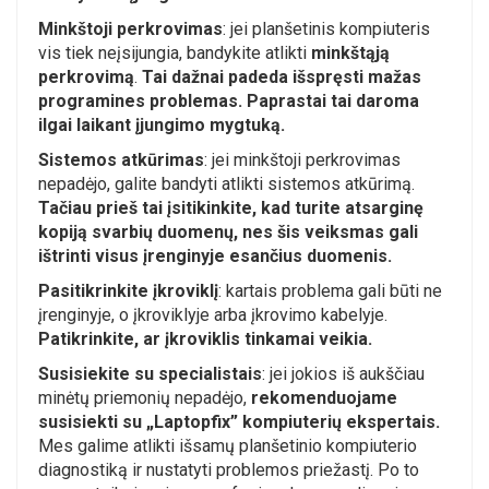
Minkštoji perkrovimas
: jei planšetinis kompiuteris
vis tiek neįsijungia, bandykite atlikti
minkštąją
perkrovimą
.
Tai dažnai padeda išspręsti mažas
programines problemas. Paprastai tai daroma
ilgai laikant įjungimo mygtuką.
Sistemos atkūrimas
: jei minkštoji perkrovimas
nepadėjo, galite bandyti atlikti sistemos atkūrimą.
Tačiau prieš tai įsitikinkite, kad turite atsarginę
kopiją svarbių duomenų, nes šis veiksmas gali
ištrinti visus įrenginyje esančius duomenis.
Pasitikrinkite įkroviklį
: kartais problema gali būti ne
įrenginyje, o įkroviklyje arba įkrovimo kabelyje.
Patikrinkite, ar įkroviklis tinkamai veikia.
Susisiekite su specialistais
: jei jokios iš aukščiau
minėtų priemonių nepadėjo,
rekomenduojame
susisiekti su „Laptopfix” kompiuterių ekspertais.
Mes galime atlikti išsamų planšetinio kompiuterio
diagnostiką ir nustatyti problemos priežastį. Po to