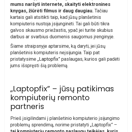
mums naršyti internete, skaityti elektronines
knygas, žiūrėti filmus ir daug daugiau.
Tačiau
kartais gali atsitikti taip, kad jūsų planšetinis
kompiuteris nustoja įsijunginėti. Tai gali būti tikra
galvos skausmo priežastis, ypač jei turite skubius
darbus ar svarbius duomenis saugomus įrenginyje.
Šiame straipsnyje aptarsime, ką daryti, jei jūsų
planšetinis kompiuteris neįsijungia. Taip pat
pristatysime „
Laptopfix
” paslaugas, kurios gali padėti
jums išspręsti šią problemą.
„Laptopfix” – jūsų patikimas
kompiuterių remonto
partneris
Prieš įsigilindami į planšetinio kompiuterio įsijungimo
problemų sprendimą, norime pristatyti „Laptopfix” –
tai kompiuterių remonto paslaugų teikėjas, kuris