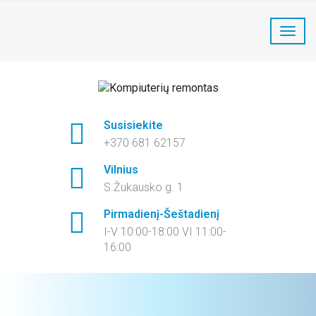
LaptopFix kompiuterių remontas:
+370 681 62157
Susisiekite
+370 681 62157
Vilnius
S.Žukausko g. 1
Pirmadienį-Šeštadienį
I-V 10:00-18:00 VI 11:00-
16:00