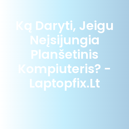
Ką Daryti, Jeigu
Neįsijungia
Planšetinis
Kompiuteris? -
Laptopfix.lt