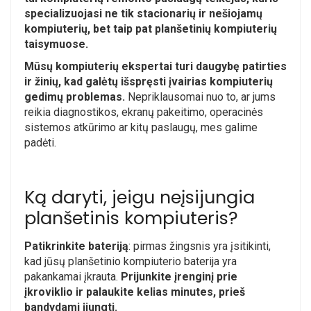
specializuojasi ne tik stacionarių ir nešiojamų
kompiuterių, bet taip pat planšetinių kompiuterių
taisymuose.
Mūsų kompiuterių ekspertai turi daugybę patirties
ir žinių, kad galėtų išspręsti įvairias kompiuterių
gedimų problemas.
Nepriklausomai nuo to, ar jums
reikia diagnostikos, ekranų pakeitimo, operacinės
sistemos atkūrimo ar kitų paslaugų, mes galime
padėti.
Ką daryti, jeigu neįsijungia
planšetinis kompiuteris?
Patikrinkite bateriją
: pirmas žingsnis yra įsitikinti,
kad jūsų planšetinio kompiuterio baterija yra
pakankamai įkrauta.
Prijunkite įrenginį prie
įkroviklio ir palaukite kelias minutes, prieš
bandydami įjungti.