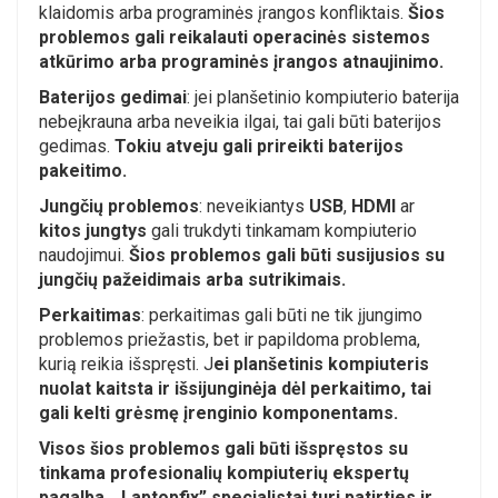
klaidomis arba programinės įrangos konfliktais.
Šios
problemos gali reikalauti operacinės sistemos
atkūrimo arba programinės įrangos atnaujinimo.
Baterijos gedimai
: jei planšetinio kompiuterio baterija
nebeįkrauna arba neveikia ilgai, tai gali būti baterijos
gedimas.
Tokiu atveju gali prireikti baterijos
pakeitimo.
Jungčių problemos
: neveikiantys
USB
,
HDMI
ar
kitos jungtys
gali trukdyti tinkamam kompiuterio
naudojimui.
Šios problemos gali būti susijusios su
jungčių pažeidimais arba sutrikimais.
Perkaitimas
: perkaitimas gali būti ne tik įjungimo
problemos priežastis, bet ir papildoma problema,
kurią reikia išspręsti. J
ei planšetinis kompiuteris
nuolat kaitsta ir išsijunginėja dėl perkaitimo, tai
gali kelti grėsmę įrenginio komponentams.
Visos šios problemos gali būti išspręstos su
tinkama profesionalių kompiuterių ekspertų
pagalba. „Laptopfix” specialistai turi patirties ir