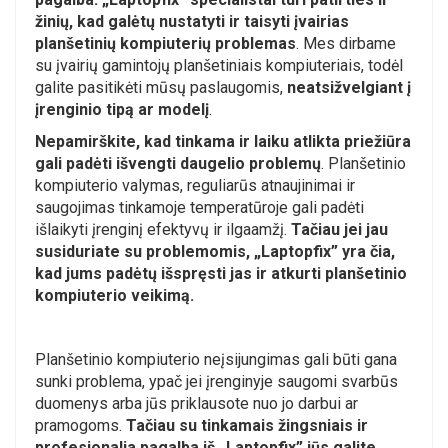
žinių, kad galėtų nustatyti ir taisyti įvairias
planšetinių kompiuterių problemas
. Mes dirbame
su įvairių gamintojų planšetiniais kompiuteriais, todėl
galite pasitikėti mūsų paslaugomis,
neatsižvelgiant į
įrenginio tipą ar modelį
.
Nepamirškite, kad tinkama ir laiku atlikta priežiūra
gali padėti išvengti daugelio problemų
. Planšetinio
kompiuterio valymas, reguliarūs atnaujinimai ir
saugojimas tinkamoje temperatūroje gali padėti
išlaikyti įrenginį efektyvų ir ilgaamžį.
Tačiau jei jau
susiduriate su problemomis, „Laptopfix” yra čia,
kad jums padėtų išspręsti jas ir atkurti planšetinio
kompiuterio veikimą.
Planšetinio kompiuterio neįsijungimas gali būti gana
sunki problema, ypač jei įrenginyje saugomi svarbūs
duomenys arba jūs priklausote nuo jo darbui ar
pramogoms.
Tačiau su tinkamais žingsniais ir
profesionalia pagalba iš „Laptopfix” jūs galite