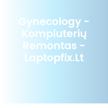
Gynecology -
Kompiuterių
Remontas -
Laptopfix.lt