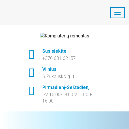
LaptopFix kompiuterių remontas:
+370 681 62157
Susisiekite
+370 681 62157
Vilnius
S.Žukausko g. 1
Pirmadienį-Šeštadienį
I-V 10:00-18:00 VI 11:00-
16:00