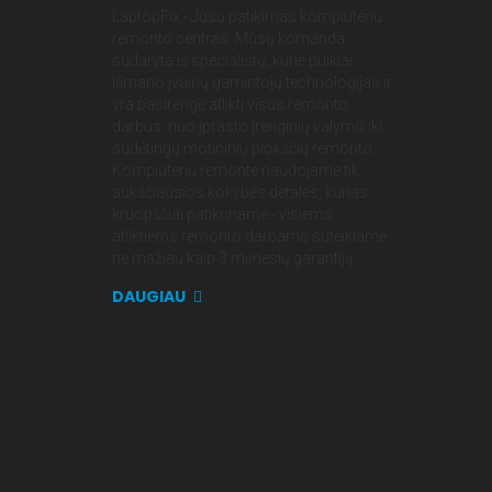
LaptopFix - Jūsų patikimas kompiuterių
Kompiut
remonto centras. Mūsų komanda
Kompiute
sudaryta iš specialistų, kurie puikiai
išmano įvairių gamintojų technologijas ir
Telefon
yra pasirengę atlikti visus remonto
Telefonų
darbus: nuo įprasto įrenginių valymo iki
sudėtingų motininių plokščių remonto.
Partneri
Kompiuterių remonte naudojame tik
Apie mu
aukščiausios kokybės detales, kurias
kruopščiai patikriname - visiems
Kontakta
atliktiems remonto darbams suteikiame
ne mažiau kaip 3 mėnesių garantiją.
DAUGIAU