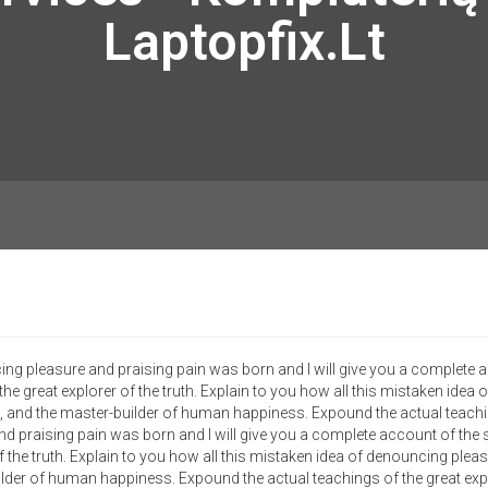
Laptopfix.lt
ing pleasure and praising pain was born and I will give you a complete 
e great explorer of the truth. Explain to you how all this mistaken idea
, and the master-builder of human happiness. Expound the actual teaching
nd praising pain was born and I will give you a complete account of th
 the truth. Explain to you how all this mistaken idea of denouncing pleas
der of human happiness. Expound the actual teachings of the great explo