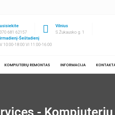
usisiekite
Vilnius
370 681 62157
S.Žukausko g. 1
irmadienį-Šeštadienį
-V 10:00-18:00 VI 11:00-16:00
KOMPIUTERIŲ REMONTAS
INFORMACIJA
KONTAKTA
rvices - Kompiuteri