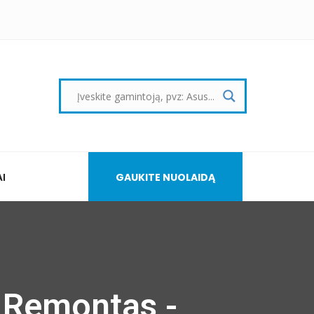
I
GAUKITE NUOLAIDĄ
ų Remontas -