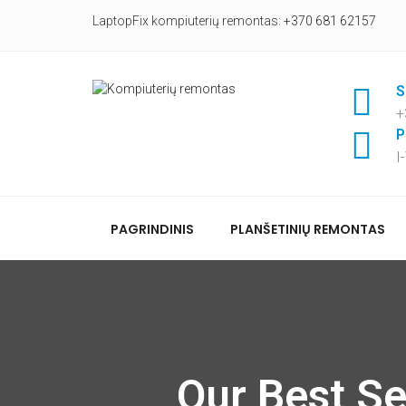
LaptopFix kompiuterių remontas:
+370 681 62157
S
+
P
I
PAGRINDINIS
PLANŠETINIŲ REMONTAS
Our Best Se