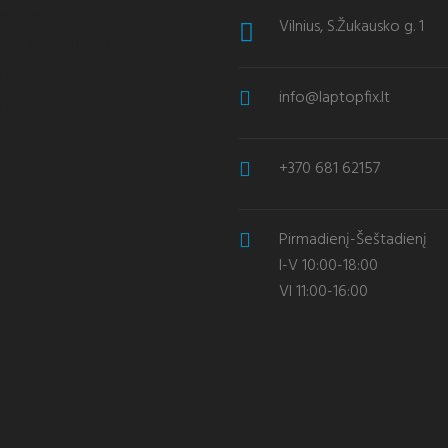
erio ekrano keitimas
Vilnius, S.Žukausko g. 1
rio kliaviatūros keitimas
ų remontas
info@laptopfix.lt
 priedai ir aksesuarai
ai
+370 681 62157
s
i
Pirmadienį-Šeštadienį
I-V 10:00-18:00
VI 11:00-16:00