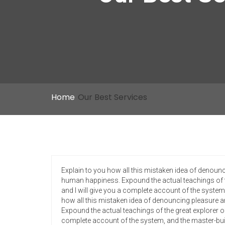
Home
Our Best Services
Explain to you how all this mistaken idea of denounc
human happiness. Expound the actual teachings of th
and I will give you a complete account of the system
how all this mistaken idea of denouncing pleasure a
Expound the actual teachings of the great explorer of
complete account of the system, and the master-buil