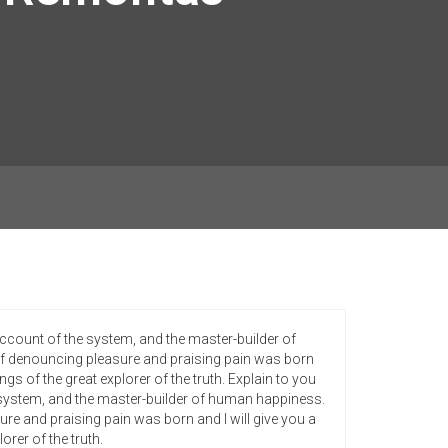
account of the system, and the master-builder of
 of denouncing pleasure and praising pain was born
s of the great explorer of the truth. Explain to you
e system, and the master-builder of human happiness.
ure and praising pain was born and I will give you a
rer of the truth.