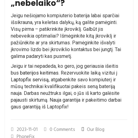
„nebelaiko“?
Jeigu nešiojamo kompiuterio baterija labai sparčiai
išsikrauna, yra keletas dalykų, ką galite pamėginti.
Visų pirma – patikrinkite įkroviklį. Galbūt jis
nebeveikia optimaliai? Išmėginkite kitą įkroviklį ir
pažiūrėkite ar yra skirtumas. Pamėginkite išvalyti
įkrovimo lizdo bei įkroviklio kontaktus bei jungtį. Tai
galima padaryti kas pusmetį.
Jeigu ir tai nepadeda, ko gero, jog geriausia išeitis
bus
baterijos keitimas
. Rezervuokite laiką vizitui į
Laptopfix servisą
, atgabenkite savo kompiuterį ir
mūsų technikai kvalifikuotai pakeis seną bateriją
nauja. Darbas neužtruks ilgai, o jūs iš karto galėsite
pajausti skirtumą. Nauja garantija ir pakeitimo darbai
gaus garantiją iš Laptopfix!
2023-11-01
0 Comments
Our Blog
PhoneFix