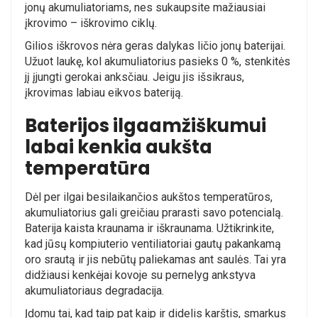
jonų akumuliatoriams, nes sukaupsite mažiausiai
įkrovimo – iškrovimo ciklų.
Gilios iškrovos nėra
geras dalykas
ličio jonų baterijai.
Užuot laukę, kol akumuliatorius pasieks 0 %, stenkitės
jį įjungti gerokai anksčiau. Jeigu jis išsikraus,
įkrovimas labiau eikvos bateriją.
Baterijos ilgaamžiškumui
labai kenkia aukšta
temperatūra
Dėl per ilgai besilaikančios aukštos temperatūros,
akumuliatorius gali greičiau prarasti savo potencialą.
Baterija kaista kraunama ir iškraunama. Užtikrinkite,
kad jūsų kompiuterio ventiliatoriai gautų pakankamą
oro srautą ir jis nebūtų paliekamas ant saulės. Tai yra
didžiausi
kenkėjai
kovoje su pernelyg ankstyva
akumuliatoriaus degradacija.
Įdomu tai, kad taip pat kaip ir didelis karštis, smarkus