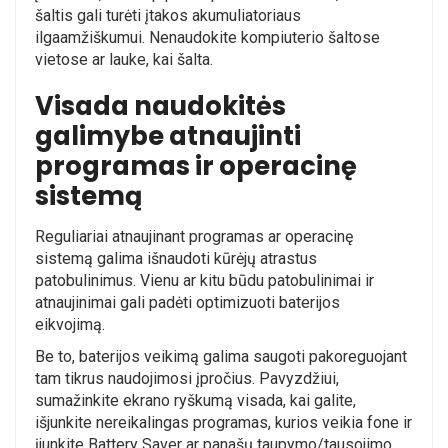
šaltis gali turėti įtakos akumuliatoriaus
ilgaamžiškumui. Nenaudokite kompiuterio šaltose
vietose ar lauke, kai šalta.
Visada naudokitės
galimybe atnaujinti
programas ir operacinę
sistemą
Reguliariai atnaujinant programas ar operacinę
sistemą galima išnaudoti kūrėjų atrastus
patobulinimus. Vienu ar kitu būdu patobulinimai ir
atnaujinimai gali padėti optimizuoti baterijos
eikvojimą.
Be to, baterijos veikimą galima saugoti pakoreguojant
tam tikrus naudojimosi įpročius. Pavyzdžiui,
sumažinkite ekrano ryškumą visada, kai galite,
išjunkite nereikalingas programas, kurios veikia fone ir
įjunkite
Battery Saver
ar panašų taupymo/tausojimo