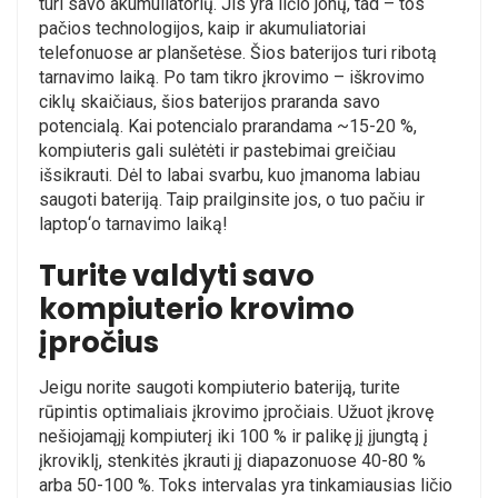
turi savo akumuliatorių. Jis yra ličio jonų, tad – tos
pačios technologijos, kaip ir akumuliatoriai
telefonuose ar planšetėse. Šios baterijos turi ribotą
tarnavimo laiką. Po tam tikro įkrovimo – iškrovimo
ciklų skaičiaus, šios baterijos praranda savo
potencialą. Kai potencialo prarandama ~15-20 %,
kompiuteris gali sulėtėti ir pastebimai greičiau
išsikrauti. Dėl to labai svarbu, kuo įmanoma labiau
saugoti bateriją. Taip prailginsite jos, o tuo pačiu ir
laptop‘o tarnavimo laiką!
Turite valdyti savo
kompiuterio krovimo
įpročius
Jeigu norite saugoti kompiuterio bateriją, turite
rūpintis optimaliais įkrovimo įpročiais. Užuot įkrovę
nešiojamąjį kompiuterį iki 100 % ir palikę jį įjungtą į
įkroviklį, stenkitės įkrauti jį diapazonuose 40-80 %
arba 50-100 %. Toks intervalas yra tinkamiausias ličio