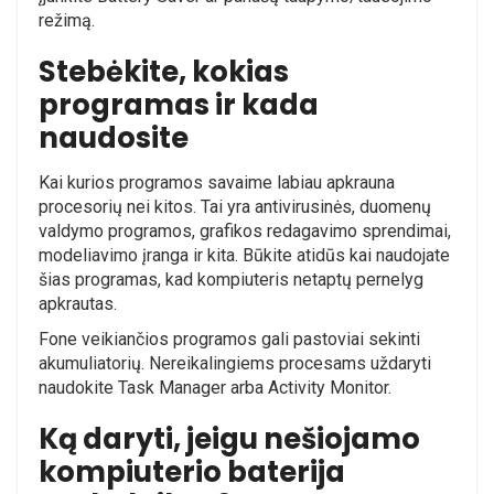
režimą.
Stebėkite, kokias
programas ir kada
naudosite
Kai kurios programos savaime labiau apkrauna
procesorių nei kitos. Tai yra antivirusinės, duomenų
valdymo programos, grafikos redagavimo sprendimai,
modeliavimo įranga ir kita. Būkite atidūs kai naudojate
šias programas, kad kompiuteris netaptų pernelyg
apkrautas.
Fone veikiančios programos gali pastoviai sekinti
akumuliatorių. Nereikalingiems procesams uždaryti
naudokite Task Manager arba Activity Monitor.
Ką daryti, jeigu nešiojamo
kompiuterio baterija