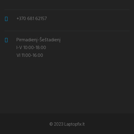
+370 681 62157
Pirmadienį-Šeštadienį
I-V 10:00-18:00
VI 11:00-16:00
© 2023 Laptopfix.lt