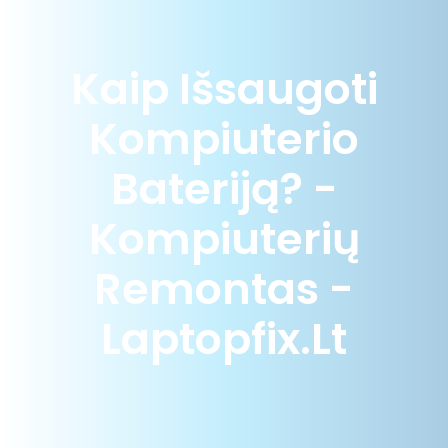
Kaip Išsaugoti
Kompiuterio
Bateriją? -
Kompiuterių
Remontas -
Laptopfix.lt