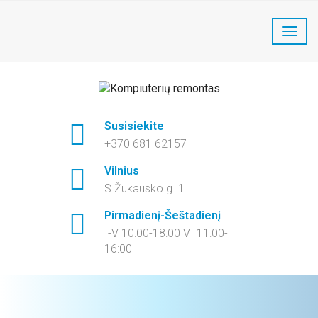
LaptopFix kompiuterių remontas:
+370 681 62157
Susisiekite
+370 681 62157
Vilnius
S.Žukausko g. 1
Pirmadienį-Šeštadienį
I-V 10:00-18:00 VI 11:00-
16:00